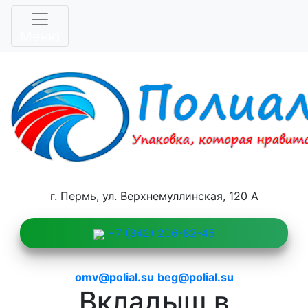
1111
Меню
г. Пермь, ул. Верхнемуллинская, 120 А
+7 (342) 206-82-45
omv@polial.su
beg@polial.su
Вкладыш в