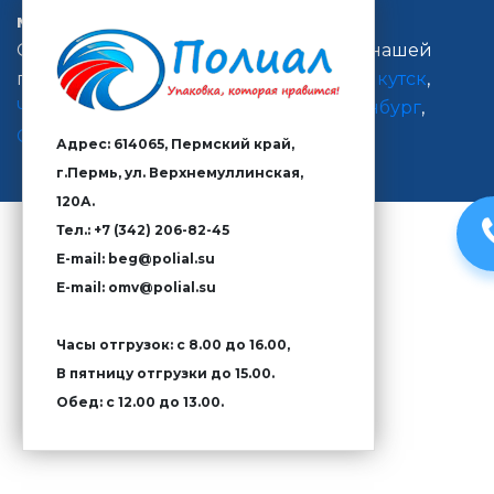
материалов
Организована оперативная доставка нашей
продукции в
Екатеринбург
,
Ижевск
,
Якутск
,
Челябинск
,
Красноярск
,
Тюмень
,
Оренбург
,
Санкт-Петербург
Адрес: 614065, Пермский край,
г.Пермь, ул. Верхнемуллинская,
120А.
Тел.: +7 (342) 206-82-45
E-mail: beg@polial.su
E-mail: omv@polial.su
Часы отгрузок: с 8.00 до 16.00,
В пятницу отгрузки до 15.00.
Обед: с 12.00 до 13.00.