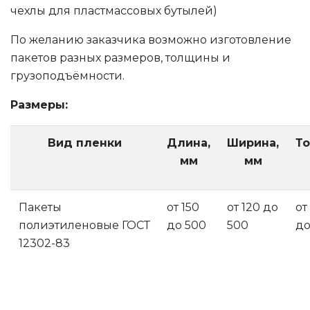
чехлы для пластмассовых бутылей)
По желанию заказчика возможно изготовление
пакетов разных размеров, толщины и
грузоподъёмности.
Размеры:
Вид пленки
Длина,
Ширина,
Т
мм
мм
Пакеты
от 150
от 120 до
от
полиэтиленовые ГОСТ
до 500
500
до
12302-83