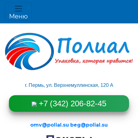
1111
Меню
г. Пермь, ул. Верхнемуллинская, 120 А
+7 (342) 206-82-45
omv@polial.su
beg@polial.su