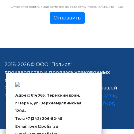
Отправляя форму, я даю согласие на обработку персональных данных.
2018-
2026 © ООО "Полиал"
производство и продажа
упаковочных
материалов
Организована оперативная доставка нашей
продукции в
Екатеринбург
,
Ижевск
,
Якутск
,
Адрес: 614065, Пермский край,
Челябинск
,
Красноярск
,
Тюмень
,
Оренбург
,
г.Пермь, ул. Верхнемуллинская,
Санкт-Петербург
120А.
Тел.: +7 (342) 206-82-45
E-mail: beg@polial.su